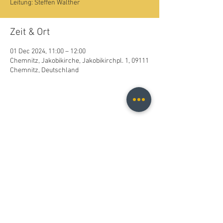
Leitung: Steffen Walther
Zeit & Ort
01 Dec 2024, 11:00 – 12:00
Chemnitz, Jakobikirche, Jakobikirchpl. 1, 09111
Chemnitz, Deutschland
Diese Veranstaltung teilen
Christopher B. Fischer
christopher.b.fischer@gmail.com
Leipzig, Germany
2025