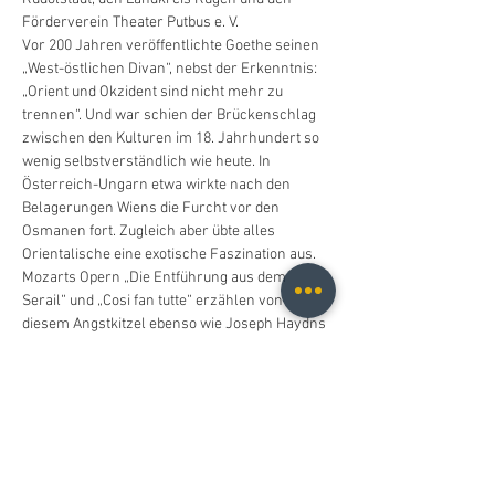
Förderverein Theater Putbus e. V.
Vor 200 Jahren veröffentlichte Goethe seinen 
„West-östlichen Divan“, nebst der Erkenntnis: 
„Orient und Okzident sind nicht mehr zu 
trennen“. Und war schien der Brückenschlag 
zwischen den Kulturen im 18. Jahrhundert so 
wenig selbstverständlich wie heute. In 
Österreich-Ungarn etwa wirkte nach den 
Belagerungen Wiens die Furcht vor den 
Osmanen fort. Zugleich aber übte alles 
Orientalische eine exotische Faszination aus. 
Mozarts Opern „Die Entführung aus dem 
Serail“ und „Cosi fan tutte“ erzählen von 
diesem Angstkitzel ebenso wie Joseph Haydns 
„Der Apotheker“.
Uraufgeführt wurde „Lo Speziale“ – von vielen 
als Haydns beste Oper gepriesen! – 1768 zur 
Eröffnung des Opernhauses…
Weiterlesen >