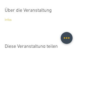
Über die Veranstaltung
Infos
Diese Veranstaltung teilen
Christopher B. Fischer
christopher.b.fischer@gmail.com
Leipzig, Germany
2025
Do Not Sell My Personal Information
© 2021 Christopher B. Fischer