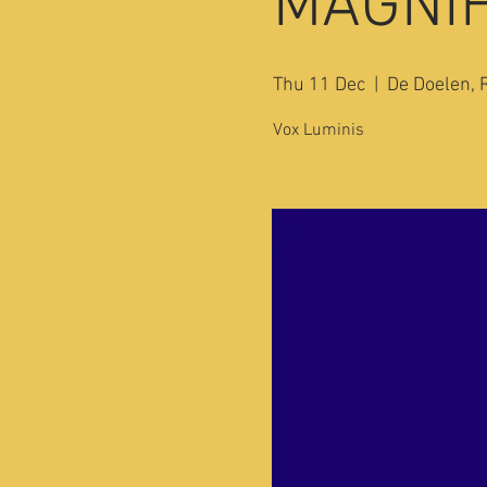
MAGNIF
Thu 11 Dec
  |  
De Doelen, 
Vox Luminis