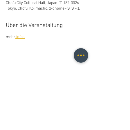
Chofu City Cultural Hall, Japan, 〒182-0026
Tokyo, Chofu, Kojimachō, 2-chōme−３３−１
Über die Veranstaltung
mehr
 infos
Diese Veranstaltung teilen
Christopher B. Fischer
christopher.b.fischer@gmail.com
Leipzig, Germany
2025