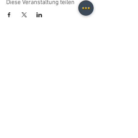
Diese Veranstaltung teilen
Christopher B. Fischer
christopher.b.fischer@gmail.com
Leipzig, Germany
2025
Do Not Sell My Personal Information
© 2021 Christopher B. Fischer