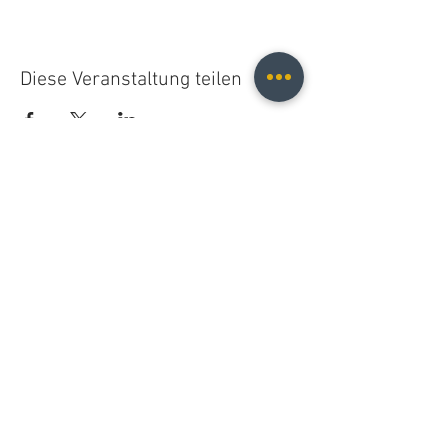
Diese Veranstaltung teilen
Christopher B. Fischer
christopher.b.fischer@gmail.com
Leipzig, Germany
2025
Do Not Sell My Personal Information
© 2021 Christopher B. Fischer