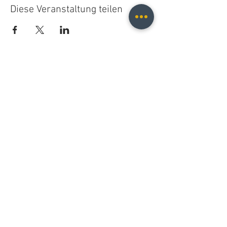
Diese Veranstaltung teilen
Christopher B. Fischer
christopher.b.fischer@gmail.com
Leipzig, Germany
2025
Do Not Sell My Personal Information
© 2021 Christopher B. Fischer